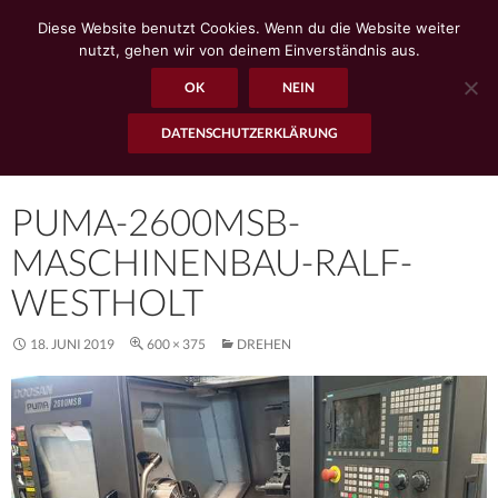
Diese Website benutzt Cookies. Wenn du die Website weiter
nutzt, gehen wir von deinem Einverständnis aus.
OK
NEIN
Suchen
www.r-westholt.de
DATENSCHUTZERKLÄRUNG
ZUM
PRIMÄR
INHALT
MENÜ
SPRINGEN
PUMA-2600MSB-
MASCHINENBAU-RALF-
WESTHOLT
18. JUNI 2019
600 × 375
DREHEN